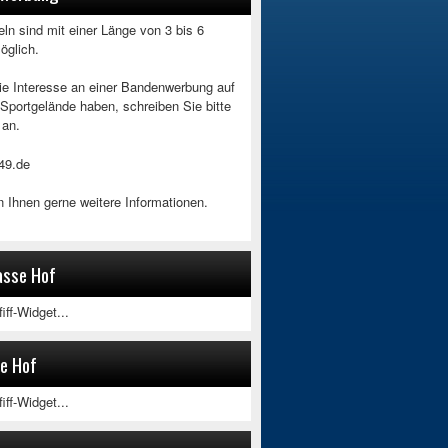
ln sind mit einer Länge von 3 bis 6
öglich.
Sie Interesse an einer Bandenwerbung auf
Sportgelände haben, schreiben Sie bitte
 an.
49.de
 Ihnen gerne weitere Informationen.
asse Hof
iff-Widget...
e Hof
iff-Widget...