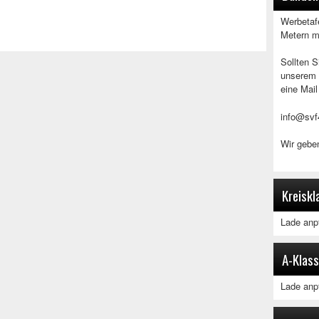
Werbetafe
Metern m
Sollten 
unserem 
eine Mail
info@svf
Wir geben
Kreiskl
Lade anpf
A-Klass
Lade anpf