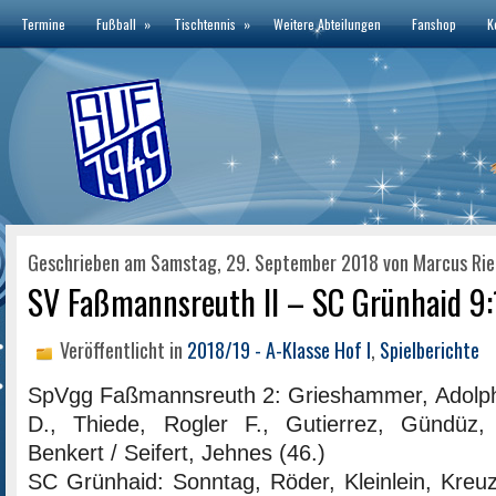
Termine
Fußball
»
Tischtennis
»
Weitere Abteilungen
Fanshop
K
Geschrieben am Samstag, 29. September 2018 von Marcus Rie
SV Faßmannsreuth II – SC Grünhaid 9:1
Veröffentlicht in
2018/19 - A-Klasse Hof I
,
Spielberichte
SpVgg Faßmannsreuth 2: Grieshammer, Adolph,
D., Thiede, Rogler F., Gutierrez, Gündüz, 
Benkert / Seifert, Jehnes (46.)
SC Grünhaid: Sonntag, Röder, Kleinlein, Kreuz