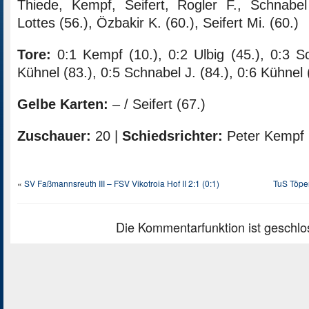
Thiede, Kempf, Seifert, Rogler F., Schnabel 
Lottes (56.), Özbakir K. (60.), Seifert Mi. (60.)
Tore:
0:1 Kempf (10.), 0:2 Ulbig (45.), 0:3 Sc
Kühnel (83.), 0:5 Schnabel J. (84.), 0:6 Kühnel 
Gelbe Karten:
– / Seifert (67.)
Zuschauer:
20 |
Schiedsrichter:
Peter Kempf 
«
SV Faßmannsreuth III – FSV Vikotroia Hof II 2:1 (0:1)
TuS Töpe
Die Kommentarfunktion ist geschlo