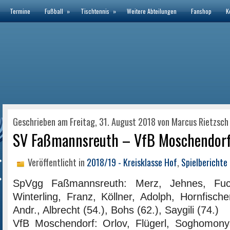
Termine
Fußball
»
Tischtennis
»
Weitere Abteilungen
Fanshop
K
Geschrieben am Freitag, 31. August 2018 von Marcus Rietzsch
SV Faßmannsreuth – VfB Moschendorf 
Veröffentlicht in
2018/19 - Kreisklasse Hof
,
Spielberichte
SpVgg Faßmannsreuth: Merz, Jehnes, Fuc
Winterling, Franz, Köllner, Adolph, Hornfisch
Andr., Albrecht (54.), Bohs (62.), Saygili (74.)
VfB Moschendorf: Orlov, Flügerl, Soghomonya