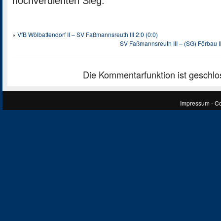
hochverdienten Sieg.
«
VfB Wölbattendorf II – SV Faßmannsreuth III 2:0 (0:0)
SV Faßmannsreuth III – (SG) Förbau II 
Die Kommentarfunktion ist geschlo
Impressum
- C