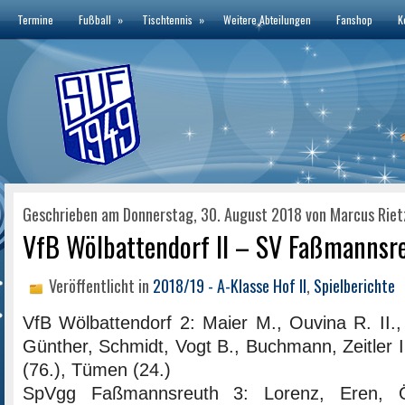
Termine
Fußball
»
Tischtennis
»
Weitere Abteilungen
Fanshop
K
Geschrieben am Donnerstag, 30. August 2018 von Marcus Riet
VfB Wölbattendorf II – SV Faßmannsreu
Veröffentlicht in
2018/19 - A-Klasse Hof II
,
Spielberichte
VfB Wölbattendorf 2: Maier M., Ouvina R. II., 
Günther, Schmidt, Vogt B., Buchmann, Zeitler I.
(76.), Tümen (24.)
SpVgg Faßmannsreuth 3: Lorenz, Eren, Öz