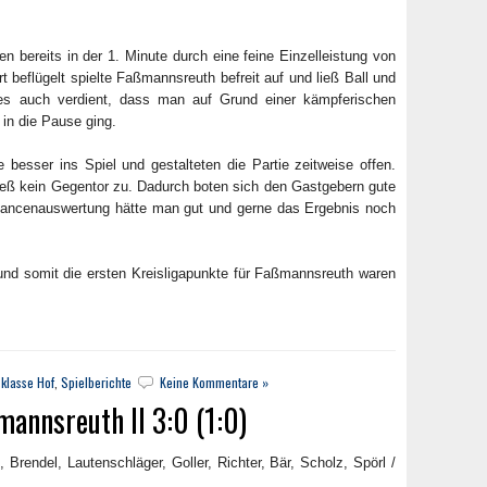
n bereits in der 1. Minute durch eine feine Einzelleistung von
t beflügelt spielte Faßmannsreuth befreit auf und ließ Ball und
es auch verdient, dass man auf Grund einer kämpferischen
 in die Pause ging.
 besser ins Spiel und gestalteten die Partie zeitweise offen.
eß kein Gegentor zu. Dadurch boten sich den Gastgebern gute
hancenauswertung hätte man gut und gerne das Ergebnis noch
nd somit die ersten Kreisligapunkte für Faßmannsreuth waren
klasse Hof
,
Spielberichte
Keine Kommentare »
annsreuth II 3:0 (1:0)
 Brendel, Lautenschläger, Goller, Richter, Bär, Scholz, Spörl /