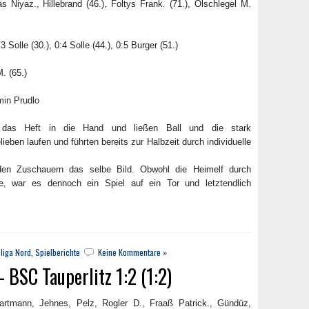
 Niyaz., Hillebrand (46.), Foltys Frank. (71.), Ölschlegel M.
3 Solle (30.), 0:4 Solle (44.), 0:5 Burger (51.)
. (65.)
in Prudlo
as Heft in die Hand und ließen Ball und die stark
ben laufen und führten bereits zur Halbzeit durch individuelle
den Zuschauern das selbe Bild. Obwohl die Heimelf durch
e, war es dennoch ein Spiel auf ein Tor und letztendlich
liga Nord
,
Spielberichte
Keine Kommentare »
BSC Tauperlitz 1:2 (1:2)
Hartmann, Jehnes, Pelz, Rogler D., Fraaß Patrick., Gündüz,