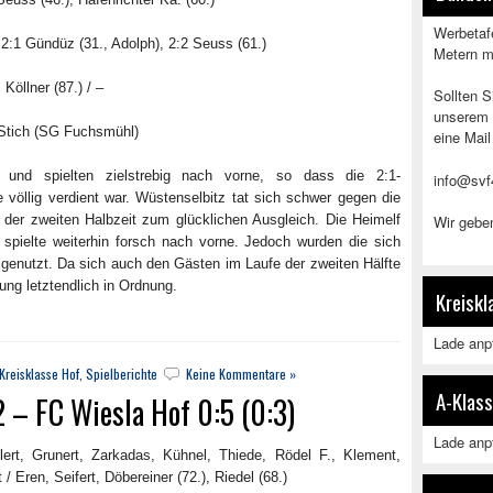
Werbetafe
 2:1 Gündüz (31., Adolph), 2:2 Seuss (61.)
Metern m
 Köllner (87.) / –
Sollten 
unserem 
Stich (SG Fuchsmühl)
eine Mail
und spielten zielstrebig nach vorne, so dass die 2:1-
info@svf
völlig verdient war. Wüstenselbitz tat sich schwer gegen die
der zweiten Halbzeit zum glücklichen Ausgleich. Die Heimelf
Wir geben
d spielte weiterhin forsch nach vorne. Jedoch wurden die sich
 genutzt. Da sich auch den Gästen im Laufe der zweiten Hälfte
ung letztendlich in Ordnung.
Kreiskl
Lade anpf
Kreisklasse Hof
,
Spielberichte
Keine Kommentare »
A-Klass
– FC Wiesla Hof 0:5 (0:3)
Lade anpf
lert, Grunert, Zarkadas, Kühnel, Thiede, Rödel F., Klement,
/ Eren, Seifert, Döbereiner (72.), Riedel (68.)