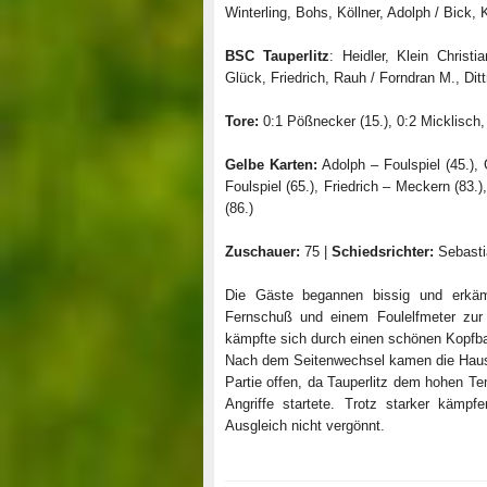
Winterling, Bohs, Köllner, Adolph / Bick,
BSC Tauperlitz
: Heidler, Klein Chris
Glück, Friedrich, Rauh / Forndran M., Dit
Tore:
0:1 Pößnecker (15.), 0:2 Micklisch, 
Gelbe Karten:
Adolph – Foulspiel (45.), 
Foulspiel (65.), Friedrich – Meckern (83.)
(86.)
Zuschauer:
75 |
Schiedsrichter:
Sebasti
Die Gäste begannen bissig und erkämp
Fernschuß und einem Foulelfmeter zur 
kämpfte sich durch einen schönen Kopfball
Nach dem Seitenwechsel kamen die Haushe
Partie offen, da Tauperlitz dem hohen Te
Angriffe startete. Trotz starker kämpf
Ausgleich nicht vergönnt.