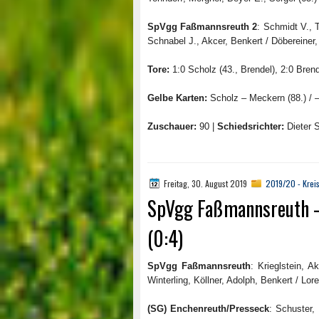
SpVgg Faßmannsreuth 2
: Schmidt V., 
Schnabel J., Akcer, Benkert / Döbereiner, 
Tore:
1:0 Scholz (43., Brendel), 2:0 Brend
Gelbe Karten:
Scholz – Meckern (88.) / 
Zuschauer:
90 |
Schiedsrichter:
Dieter S
Freitag, 30. August 2019
2019/20 - Kreis
SpVgg Faßmannsreuth –
(0:4)
SpVgg Faßmannsreuth
: Krieglstein, 
Winterling, Köllner, Adolph, Benkert / Lore
(SG) Enchenreuth/Presseck
: Schuster,