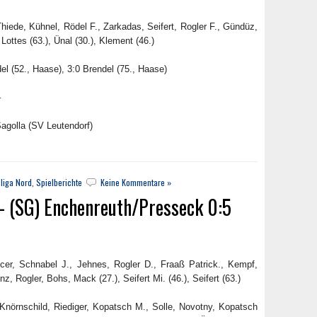
Thiede, Kühnel, Rödel F., Zarkadas, Seifert, Rogler F., Gündüz,
Lottes (63.), Ünal (30.), Klement (46.)
el (52., Haase), 3:0 Brendel (75., Haase)
–
agolla (SV Leutendorf)
liga Nord
,
Spielberichte
Keine Kommentare »
 (SG) Enchenreuth/Presseck 0:5
Akcer, Schnabel J., Jehnes, Rogler D., Fraaß Patrick., Kempf,
nz, Rogler, Bohs, Mack (27.), Seifert Mi. (46.), Seifert (63.)
 Knörnschild, Riediger, Kopatsch M., Solle, Novotny, Kopatsch