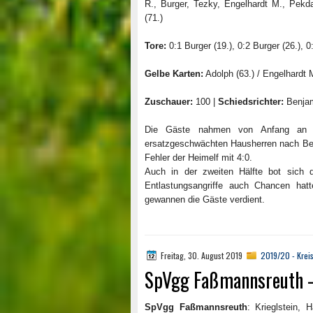
R., Burger, Tezky, Engelhardt M., Pekdas
(71.)
Tore:
0:1 Burger (19.), 0:2 Burger (26.), 0:
Gelbe Karten:
Adolph (63.) / Engelhardt M
Zuschauer:
100 |
Schiedsrichter:
Benjam
Die Gäste nahmen von Anfang an d
ersatzgeschwächten Hausherren nach Belie
Fehler der Heimelf mit 4:0.
Auch in der zweiten Hälfte bot sich 
Entlastungsangriffe auch Chancen hatt
gewannen die Gäste verdient.
Freitag, 30. August 2019
2019/20 - Kreis
SpVgg Faßmannsreuth – 
SpVgg Faßmannsreuth
: Krieglstein, 