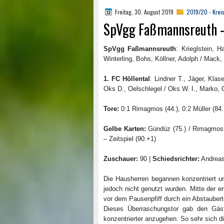
Freitag, 30. August 2019
2019/20 - Kreis
SpVgg Faßmannsreuth – 1
SpVgg Faßmannsreuth
: Krieglstein, 
Winterling, Bohs, Köllner, Adolph / Mack,
1. FC Höllental
: Lindner T., Jäger, Kla
Oks D., Oelschlegel / Oks W. I., Marko, C
Tore:
0:1 Rimagmos (44.), 0:2 Müller (84.
Gelbe Karten:
Gündüz (75.) / Rimagmos (6
– Zeitspiel (90.+1)
Zuschauer:
90 |
Schiedsrichter:
Andreas
Die Hausherren begannen konzentriert u
jedoch nicht genutzt wurden. Mitte der e
vor dem Pausenpfiff durch ein Abstaubert
Dieses Überraschungstor gab den Gäste
konzentrierter anzugehen. So sehr sich di