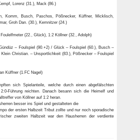
 Kempf, Lorenz (31.), Mack (86.)
tian, Komm, Busch, Paschos, Pößnecker, Küffner, Micklisch,
tmar, Groh Dan. (30.), Kemnitzer (24.)
Foulelfmeter (22., Glück), 1:2 Köllner (32., Adolph)
Gündüz – Foulspiel (90.+2) / Glück – Foulspiel (60.), Busch –
, Klein Christian. – Unsportlichkeit (83.), Pößnecker – Foulspiel
an Küffner (1.FC Nagel)
ften sich Spielanteile, welche durch einen abgefälschten
2:0-Führung reichten. Danach besann sich die Heimelf und
treffer von Köllner auf 1:2 heran.
rren besser ins Spiel und gestalteten die
mpo der ersten Halbzeit Tribut zollte und nur noch sporadische
erischer zweiten Halbzeit war den Hausherren der verdiente