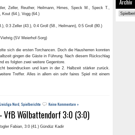
Archiv
tler, Zeller, Reuther, Heilmann, Himes, Speck M., Speck T.,
Archiv
, Kout (64.), Vogg (64.)
), 0:3 Zeller (43.), 0:4 Groll (58., Heilmann), 0:5 Groll (80.)
Viehrig (SV Meierhof-Sorg)
ielte sich die ersten Torchancen. Doch die Hausherren konnten
Halbzeit gingen die Gäste in Führung. Nach diesem Rückschlag
nd es folgten zwei weitere Gegentore.
ht beeindrucken und kam in der 2. Halbzeit stärker zurück.
ere Treffer. Alles in allem ein sehr faires Spiel mit einem
reisliga Nord
,
Spielberichte
Keine Kommentare »
 VfB Wölbattendorf 3:0 (3:0)
 Rogler Fabian, 3:0 (41.) Gündüz Kadir