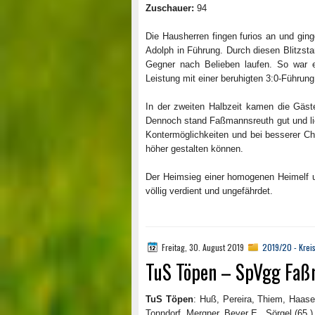
Zuschauer:
94
Die Hausherren fingen furios an und ginge
Adolph in Führung. Durch diesen Blitzstar
Gegner nach Belieben laufen. So war 
Leistung mit einer beruhigten 3:0-Führung
In der zweiten Halbzeit kamen die Gäste
Dennoch stand Faßmannsreuth gut und li
Kontermöglichkeiten und bei besserer C
höher gestalten können.
Der Heimsieg einer homogenen Heimelf u
völlig verdient und ungefährdet.
Freitag, 30. August 2019
2019/20 - Kreis
TuS Töpen – SpVgg Faßm
TuS Töpen
: Huß, Pereira, Thiem, Haase,
Tonndorf, Mergner, Beyer E., Sörgel (65.)