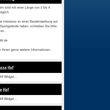
ln sind mit einer Länge von 3 bis 6
öglich.
Sie Interesse an einer Bandenwerbung auf
Sportgelände haben, schreiben Sie bitte
 an.
49.de
 Ihnen gerne weitere Informationen.
asse Hof
iff-Widget...
e Hof
iff-Widget...