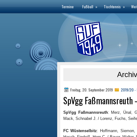
Termine
Fußball
»
Tischtennis
»
Wei
Archiv
Freitag, 20. September 2019
2019/20 - 
SpVgg Faßmannsreuth – 
SpVgg Faßmannsreuth
: Merz, Ünal, G
Mack, Schnabel J. / Lorenz, Fuchs, Seifert
FC Wüstenselbitz
: Hoffmann, Siemon, H
Hasch, Findeiß, Horn C. / Bayer, Walter, S