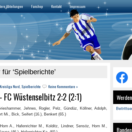
tere Abteilungen
Fanshop
Kontakt
Impressum
 für ‘Spielberichte’
Kreisliga Nord
,
Spielberichte
Keine Kommentare »
FC Wüstenselbitz 2:2 (2:1)
Werden 
Beitritts
rieshammer, Jehnes, Rogler, Pelz, Gündüz, Köllner, Adolph,
 Mi., Bick, Seifert (16.), Benkert (65.)
orn A., Hafenrichter M., Kolditz, Lindner, Sensöz, Horn M.,
Banden
euss (46.), Hafenrichter Ka. (60.)