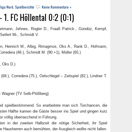
liga Nord
,
Spielberichte
Keine Kommentare »
. FC Höllental 0:2 (0:1)
Hartmann, Jehnes, Rogler D., Fraaß Patrick., Gündüz, Kempf,
 Seifert Mi., Schmidt V.
sen, Heinrich M., Albig, Rimagmos, Oks A., Rank D., Hofmann,
orredera (46.), Schmidt M. (90.+1), Müller (65.)
, Oks D.)
8.), Corredera (75.), Oelschlegel – Zeitspiel (82.), Lindner T.
 Wagner (TV Selb-Plößberg)
nd spielbestimmend. So erarbeitete man sich Torchancen, die
rsten Hälfte kamen die Gäste besser ins Spiel und gingen kurz
or völlig überraschend in Führung.
n in der zweiten Halbzeit die nötige Sicherheit, ihr Spiel
e Hausherren auch bemühten, der Ausgleich wollte nicht fallen.