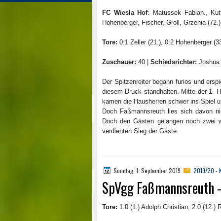
FC Wiesla Hof
: Matussek Fabian., Kut
Hohenberger, Fischer, Groll, Grzenia (72.)
Tore:
0:1 Zeller (21.), 0:2 Hohenberger (33.
Zuschauer:
40 |
Schiedsrichter:
Joshua 
Der Spitzenreiter begann furios und ersp
diesem Druck standhalten. Mitte der 1. 
kamen die Hausherren schwer ins Spiel u
Doch Faßmannsreuth lies sich davon nic
Doch den Gästen gelangen noch zwei weit
verdienten Sieg der Gäste.
Sonntag, 1. September 2019
2019/20 - K
SpVgg Faßmannsreuth –
Tore:
1:0 (1.) Adolph Christian, 2:0 (12.)