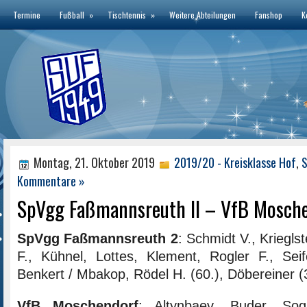
Termine
Fußball
»
Tischtennis
»
Weitere Abteilungen
Fanshop
K
Montag, 21. Oktober 2019
2019/20 - Kreisklasse Hof
,
S
Kommentare »
SpVgg Faßmannsreuth II – VfB Moschen
SpVgg Faßmannsreuth 2
: Schmidt V., Kriegls
F., Kühnel, Lottes, Klement, Rogler F., Seif
Benkert / Mbakop, Rödel H. (60.), Döbereiner (3
VfB Moschendorf
: Altynbaev, Buder, Sog