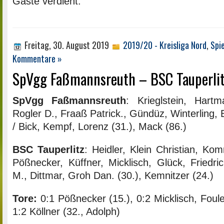
Gäste verdient.
Freitag, 30. August 2019
2019/20 - Kreisliga Nord
,
Spi
Kommentare »
SpVgg Faßmannsreuth – BSC Tauperlitz
SpVgg Faßmannsreuth
: Krieglstein, Hart
Rogler D., Fraaß Patrick., Gündüz, Winterling, 
/ Bick, Kempf, Lorenz (31.), Mack (86.)
BSC Tauperlitz
: Heidler, Klein Christian, K
Pößnecker, Küffner, Micklisch, Glück, Friedr
M., Dittmar, Groh Dan. (30.), Kemnitzer (24.)
Tore:
0:1 Pößnecker (15.), 0:2 Micklisch, Foule
1:2 Köllner (32., Adolph)