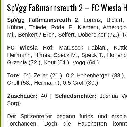
SpVgg Faßmannsreuth 2 – FC Wiesla Ho
SpVgg Faßmannsreuth 2
: Lorenz, Bielert,
Kühnel, Thiede, Rödel F., Klement, Ametoglou
Mi., Benkert / Eren, Seifert, Döbereiner (72.), R
FC Wiesla Hof
: Matussek Fabian., Kuttle
Heilmann, Himes, Speck M., Speck T., Hohenber
Grzenia (72.), Kout (64.), Vogg (64.)
Tore:
0:1 Zeller (21.), 0:2 Hohenberger (33.), 
Groll (58., Heilmann), 0:5 Groll (80.)
Zuschauer:
40 |
Schiedsrichter:
Joshua Vie
Sorg)
Der Spitzenreiter begann furios und erspie
Torchancen. Doch die Hausherren konn