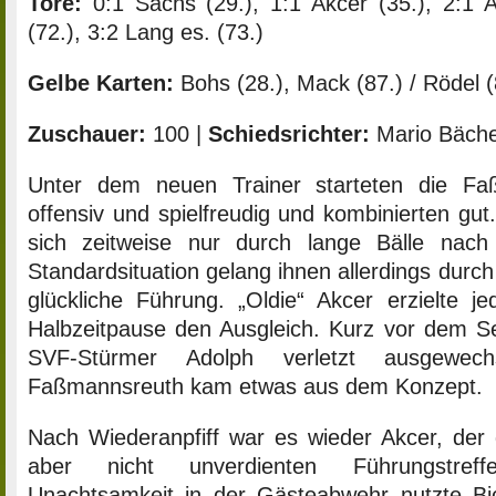
Tore:
0:1 Sachs (29.), 1:1 Akcer (35.), 2:1 A
(72.), 3:2 Lang es. (73.)
Gelbe Karten:
Bohs (28.), Mack (87.) / Rödel (
Zuschauer:
100 |
Schiedsrichter:
Mario Bäche
Unter dem neuen Trainer starteten die Fa
offensiv und spielfreudig und kombinierten gut
sich zeitweise nur durch lange Bälle nach
Standardsituation gelang ihnen allerdings durch
glückliche Führung. „Oldie“ Akcer erzielte 
Halbzeitpause den Ausgleich. Kurz vor dem S
SVF-Stürmer Adolph verletzt ausgewec
Faßmannsreuth kam etwas aus dem Konzept.
Nach Wiederanpfiff war es wieder Akcer, der 
aber nicht unverdienten Führungstreff
Unachtsamkeit in der Gästeabwehr nutzte Bi