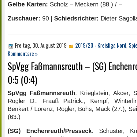
Gelbe Karten:
Scholz – Meckern (88.) / –
Zuschauer:
90 |
Schiedsrichter:
Dieter Sagoll
Freitag, 30. August 2019
2019/20 - Kreisliga Nord
,
Spi
Kommentare »
SpVgg Faßmannsreuth – (SG) Enchenr
0:5 (0:4)
SpVgg Faßmannsreuth
: Krieglstein, Akcer, 
Rogler D., Fraaß Patrick., Kempf, Winterlin
Benkert / Lorenz, Rogler, Bohs, Mack (27.), Seif
(63.)
(SG) Enchenreuth/Presseck
: Schuster, Knö