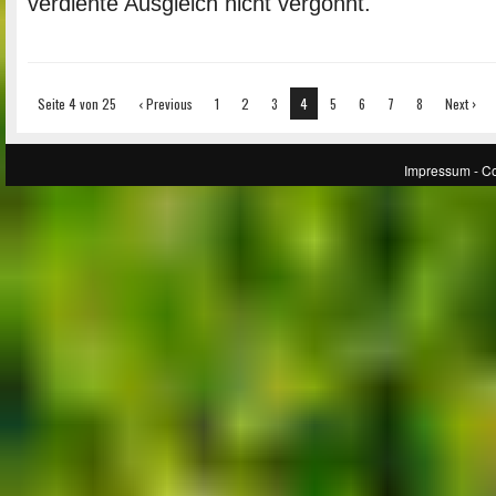
verdiente Ausgleich nicht vergönnt.
Seite 4 von 25
‹ Previous
1
2
3
4
5
6
7
8
Next ›
Impressum
- C