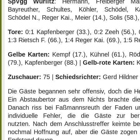
SpVgg Wurlitz
: Hermann, Freiberger Mar
Bayreuther, Schultes, Köhler, Schödel, K
Schödel N., Reger Kai., Meier (14.), Solis (58.)
Tore:
0:1 Kapfenberger (33.), 0:2 Zeeh (56.), 0
1:3 Rietsch F. (66.), 1:4 Reger Kai. (69.), 1:5 R
Gelbe Karten:
Kempf (17.), Kühnel (61.), Röde
(79.), Kapfenberger (88.) |
Gelb-rote Karten:
K
Zuschauer:
75 |
Schiedsrichter:
Gerd Hildner
Die Gäste begannen sehr offensiv, doch die He
Ein Abstaubertor aus dem Nichts brachte di
Danach riss bei Faßmannsreuth der Faden un
individuelle Fehler, die die Gäste zur be
nutzten. Nach dem Anschlusstreffer keimte be
nochmal Hoffnung auf, aber die Gäste zogen 