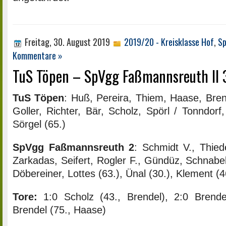
Freitag, 30. August 2019
2019/20 - Kreisklasse Hof
,
Sp
Kommentare »
TuS Töpen – SpVgg Faßmannsreuth II 3
TuS Töpen
: Huß, Pereira, Thiem, Haase, Bren
Goller, Richter, Bär, Scholz, Spörl / Tonndorf
Sörgel (65.)
SpVgg Faßmannsreuth 2
: Schmidt V., Thied
Zarkadas, Seifert, Rogler F., Gündüz, Schnabel
Döbereiner, Lottes (63.), Ünal (30.), Klement (4
Tore:
1:0 Scholz (43., Brendel), 2:0 Brende
Brendel (75., Haase)