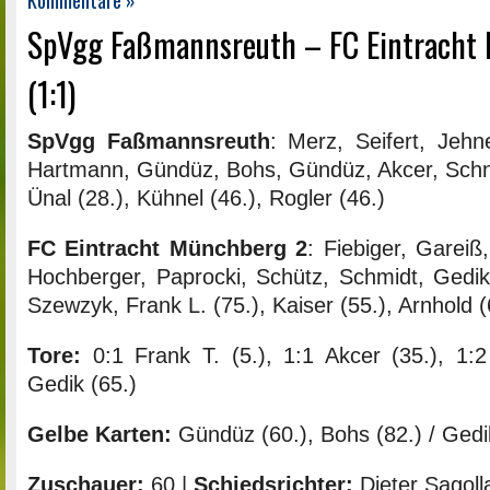
SpVgg Faßmannsreuth – FC Eintracht 
(1:1)
SpVgg Faßmannsreuth
: Merz, Seifert, Jehn
Hartmann, Gündüz, Bohs, Gündüz, Akcer, Schna
Ünal (28.), Kühnel (46.), Rogler (46.)
FC Eintracht Münchberg 2
: Fiebiger, Gareiß
Hochberger, Paprocki, Schütz, Schmidt, Gedi
Szewzyk, Frank L. (75.), Kaiser (55.), Arnhold (
Tore:
0:1 Frank T. (5.), 1:1 Akcer (35.), 1:2
Gedik (65.)
Gelbe Karten:
Gündüz (60.), Bohs (82.) / Gedi
Zuschauer:
60 |
Schiedsrichter:
Dieter Sagoll