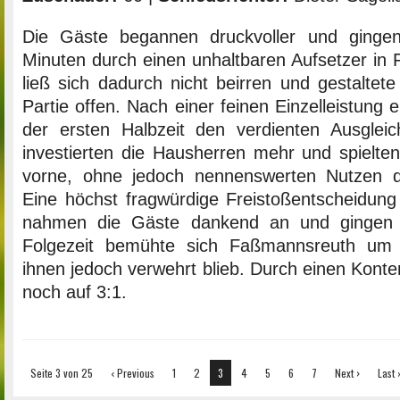
Die Gäste begannen druckvoller und gingen
Minuten durch einen unhaltbaren Aufsetzer in 
ließ sich dadurch nicht beirren und gestaltete
Partie offen. Nach einer feinen Einzelleistung e
der ersten Halbzeit den verdienten Ausgle
investierten die Hausherren mehr und spielte
vorne, ohne jedoch nennenswerten Nutzen d
Eine höchst fragwürdige Freistoßentscheidung
nahmen die Gäste dankend an und gingen 
Folgezeit bemühte sich Faßmannsreuth um 
ihnen jedoch verwehrt blieb. Durch einen Konte
noch auf 3:1.
Seite 3 von 25
‹ Previous
1
2
3
4
5
6
7
Next ›
Last 